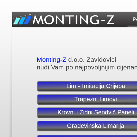
P
Monting-
Z
d.o.o. Zavidovici
nudi Vam po najpovoljnijim cijena
Lim - Imitacija Crijepa
Trapezni Limovi
Krovni i Zidni Sendvič Paneli
Građevinska Limarija