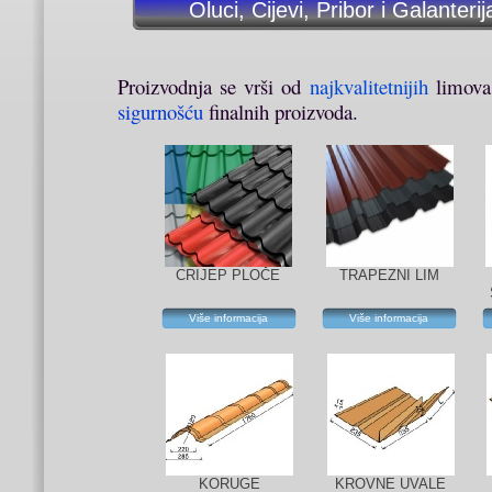
Oluci, Cijevi, Pribor i Galanterij
Proizvodnja se vrši od
najkvalitetnijih
limova 
sigurnošću
finalnih proizvoda.
CRIJEP PLOČE
TRAPEZNI LIM
Više informacija
Više informacija
KORUGE
KROVNE UVALE